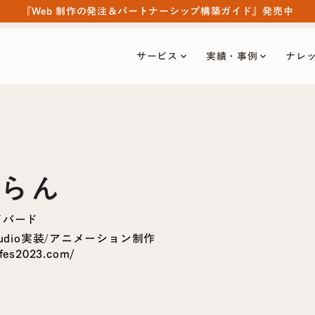
『Web 制作の発注＆パートナーシップ構築ガイド』発売中
サービス
実績・事例
ナレ
keyboard_arrow_down
keyboard_arrow_down
らん
イバード
udio実装
アニメーション制作
/
-fes2023.com/