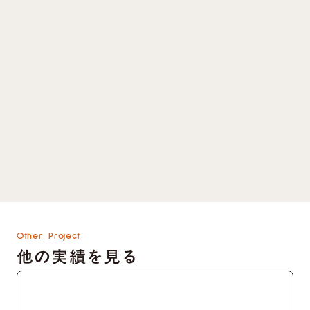
き、運用は自分達でおこなっていただくことで
す。
制作のご依頼、WordPressからStudioへの移行な
どありましたらご検討ください。
Studioでのサイト制作実績を見る
keyboard_arrow_right
Studioでのサイト制作、移行を依頼する
keyboard_arrow_right
資料をダウンロードする
keyboard_arrow_right
Other Project
他の実績を見る