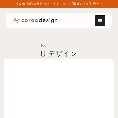
『Web 制作の発注＆パートナーシップ構築ガイド』発売中
menu
Tag
UIデザイン