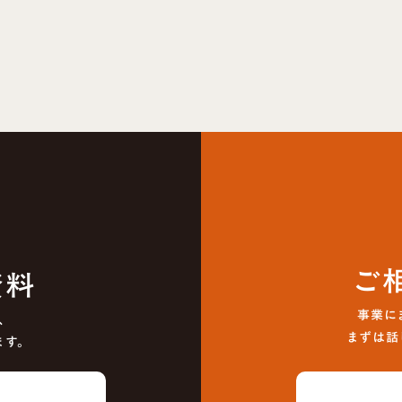
ご
資料
事業に
、
まずは話
ます。