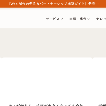
『Web 制作の発注＆パートナーシップ構築ガイド』発売中
サービス
実績・事例
ナレ
keyboard_arrow_down
keyboard_arrow_down