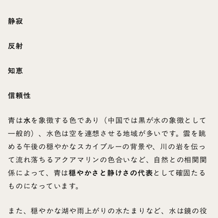
静寂
反射
知恵
信頼性
青は
水
を象徴する色であり（中国では黒が水の象徴として
一般的）、水色は空を連想させる地域が多いです。雲を眺
める午後の穏やかなスカイブルーの背景や、川の岩を伝っ
て流れ落ちるアクアマリンの色合いなど、自然との相関関
係によって、青は
穏やかさと静けさの代表
として確固たる
ものになっています。
また、穏やかな湖や雨上がりの水たまりなど、水は鏡の役