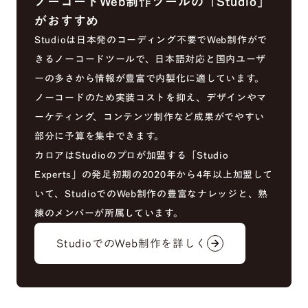
ノーコードWeb制作ツールの「Studio」
がおすすめ
Studioは日本発のコーディング不要でWeb制作がで
きるノーコードツールで、日本語対応と国内ユーザ
ーの多さから情報が豊富で内製化に適しています。
ノーコードのため実装コストを抑え、デザインやマ
ーケティング、コンテンツ制作など成果がでやすい
部分に予算を集中できます。
カロアはStudioのプロが加盟する「Studio
Experts」の発足初期の2020年から4年以上加盟して
いて、StudioでのWeb制作の豊富なナレッジと、熟
練のメンバーが所属しています。
StudioでのWeb制作を詳しく
arrow_forward
arrow_forward