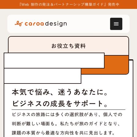
『Web 制作の発注＆パートナーシップ構築ガイド』発売中
menu
お役立ち資料
ビジネス
あなたの
旅路
をガイド
する
まずは相談する
デザインパートナー
愛
をもって挑み、
本気で悩み、迷うあなたに。
ビジネスの成長をサポート。
ビジネスの旅路には多くの選択肢があり、個人での
判断が難しい場面も。私たちが旅のガイドとなり、
課題の本質から最適な方向性を共に見出します。