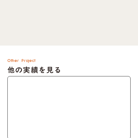
Studioでのサイト制作実績を見る
keyboard_arrow_right
Studioでのサイト制作、移行を依頼する
keyboard_arrow_right
資料をダウンロードする
keyboard_arrow_right
Other Project
他の実績を見る