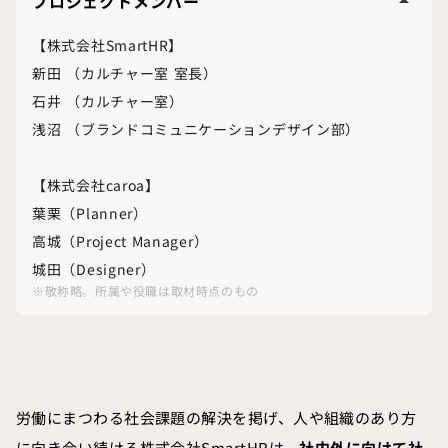
プロジェクトメンバー
arrow_drop_up
【株式会社SmartHR】
新田 （カルチャー室 室長）
石井 （カルチャー室）
浅沼 （ブランドコミュニケーションデザイン部）
【株式会社caroa】
葉栗（Planner）
高城（Project Manager）
城田（Designer）
※敬称略。所属や役職は取材時点のもの
労働にまつわる社会課題の解決を掲げ、人や組織のあり方
に向き合い続ける株式会社SmartHRは、
社内外に向けて社