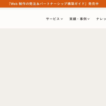
『Web 制作の発注＆パートナーシップ構築ガイド』発売中
サービス
実績・事例
ナレ
keyboard_arrow_down
keyboard_arrow_down