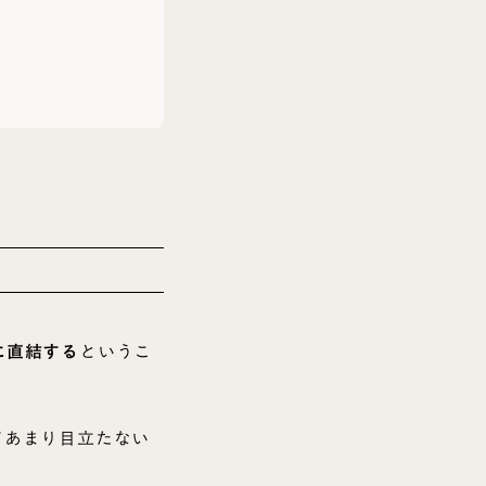
に直結する
というこ
てあまり目立たない