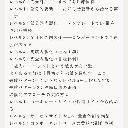
レベル0：完全外注──すべてを外部依存
レベル1：部分的更新──お知らせ更新から始める第
一歩
レベル2：部分的内製化──テンプレートでLP量産
体制を構築
レベル3：条件付き内製化──コンポーネントで自由
度が広がる
レベル4：高度内製化（社内主導）
レベル5：完全内製化（自走体制）
「社内のコミット」という越えがたい壁
よくある失敗は「最初から完璧を目指す」こと
失敗パターン1：いきなりレベル5を目指して挫折
失敗パターン2：技術負債の蓄積
段階的アプローチの実践方法
レベル1：コーポレートサイトや採用サイトから始め
る
レベル2：サービスサイトやLPの量産体制を構築
レベル3：コンポーネントベースの柔軟な制作体制