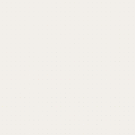
や戦略からアウトプットまでトータルでサポート
いたします。社内にデザイナーがいない、もしく
は少なくてお困りの方、もっとデザインの価値を
上げたい方はぜひご検討ください。
関わったプロジェクトを見る
keyboard_arrow_right
資料をダウンロードする
keyboard_arrow_right
相談する
keyboard_arrow_right