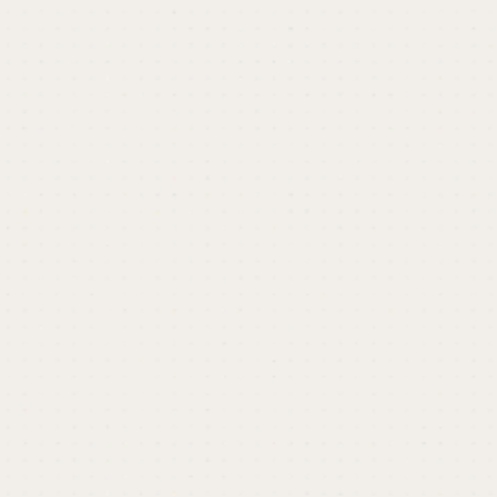
Studioでのサイト制作、
相談はご相談ください
カロアは国産最大級のノーコードツールWeb制作
プラットフォーム「Studio」のゴールドエキスパ
ート。そのため、他社と比べて圧倒的な経験と実
績をもとに、「自社内で運用しやすい」コーポレ
ートサイト、採用サイト、BtoBサイトを制作いた
します。
StudioでのWebサイト、ホームページ制作の理想
の形は、立ち上げを「カロア」にお任せいただ
き、運用は自分達でおこなっていただくことで
す。
制作のご依頼、WordPressからStudioへの移行な