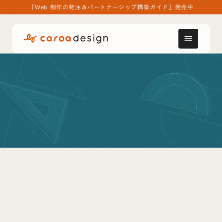
『Web 制作の発注＆パートナーシップ構築ガイド』発売中
menu
用語集
セルフブラック
セルフブラック
とは、主に個人事業主、フリーラン
ス、経営者などが陥る過重労働・長時間労働のこ
と。企業に雇用された状態で生じる長時間労働とは