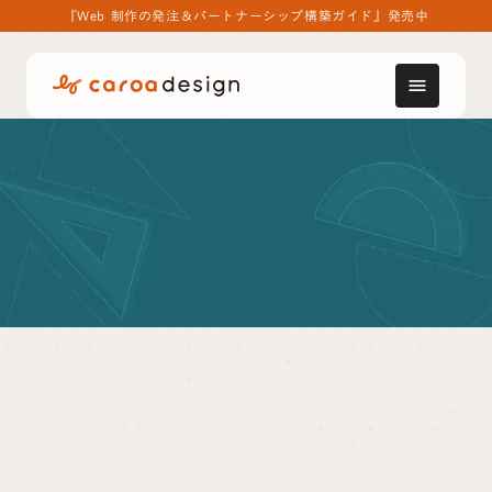
『Web 制作の発注＆パートナーシップ構築ガイド』発売中
menu
用語集
ジャネーの法則
ジャネーの法則
とは、若い頃と比べて、歳をとった
方が時間の流れが早く感じることを説明した理論。
ジャネーの法則によると、ある時期における時間の