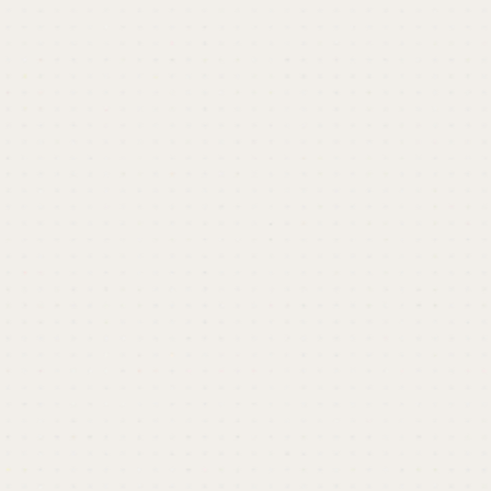
相談はご相談ください
カロアは国産最大級のノーコードツールWeb制作
プラットフォーム「Studio」のゴールドエキスパ
ート。そのため、他社と比べて圧倒的な経験と実
績をもとに、「自社内で運用しやすい」コーポレ
ートサイト、採用サイト、BtoBサイトを制作いた
します。
StudioでのWebサイト、ホームページ制作の理想
の形は、立ち上げを「カロア」にお任せいただ
き、運用は自分達でおこなっていただくことで
す。
制作のご依頼、WordPressからStudioへの移行な
どありましたらご検討ください。