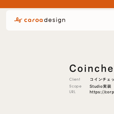
Coinch
コインチェ
Client
Studio実装
Scope
https://cor
URL