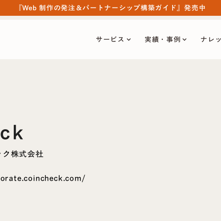
『Web 制作の発注＆パートナーシップ構築ガイド』発売中
サービス
実績・事例
ナレ
keyboard_arrow_down
keyboard_arrow_down
eck
ック株式会社
porate.coincheck.com/