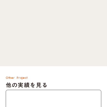
き、運用は自分達でおこなっていただくことで
す。
制作のご依頼、WordPressからStudioへの移行な
どありましたらご検討ください。
Studioでのサイト制作実績を見る
keyboard_arrow_right
Studioでのサイト制作、移行を依頼する
keyboard_arrow_right
資料をダウンロードする
keyboard_arrow_right
Other Project
他の実績を見る