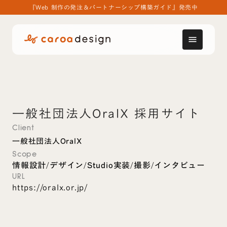
『Web 制作の発注＆パートナーシップ構築ガイド』発売中
menu
一般社団法人OralX 採用サイト
Client
一般社団法人OralX
Scope
情報設計
デザイン
Studio実装
撮影
インタビュー
/
/
/
/
URL
https://oralx.or.jp/