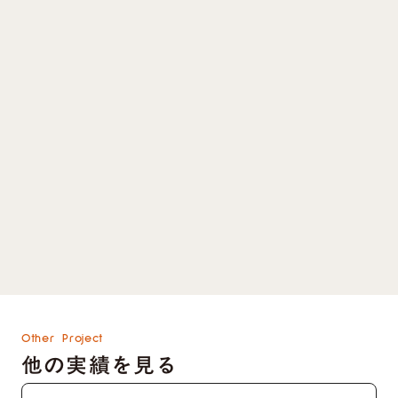
の形は、立ち上げを「カロア」にお任せいただ
き、運用は自分達でおこなっていただくことで
す。
制作のご依頼、WordPressからStudioへの移行な
どありましたらご検討ください。
Studioでのサイト制作実績を見る
keyboard_arrow_right
Studioでのサイト制作、移行を依頼する
keyboard_arrow_right
資料をダウンロードする
keyboard_arrow_right
Other Project
他の実績を見る