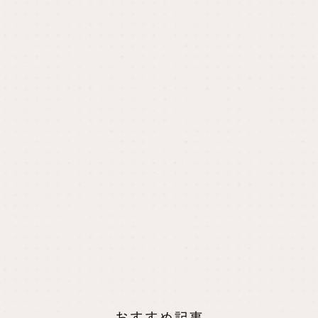
StudioでのWebサイト、ホームページ制作の理想
の形は、立ち上げを「カロア」にお任せいただ
き、運用は自分達でおこなっていただくことで
す。
制作のご依頼、WordPressからStudioへの移行な
どありましたらご検討ください。
Studioでのサイト制作実績を見る
keyboard_arrow_right
Studioでのサイト制作、移行を依頼する
keyboard_arrow_right
資料をダウンロードする
keyboard_arrow_right
おすすめ記事