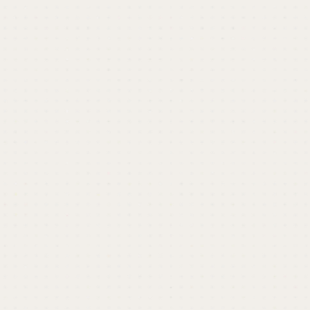
で、法定労働時間を超える労働を労働者に命じる場
合、労働基準監督署に届け出る必要がある。
労働基準法における法定労働時間は
「1日8時間、1週
40時間以内」
とされている。また、また、「臨時的
な特別の事情」があっても、時間外労働は年720時間
以内、時間外労働と休日労働を合わせて月100時間未
満、2～6か月平均80時間以内としなければならな
い。
参考記事
他の用語もチェック