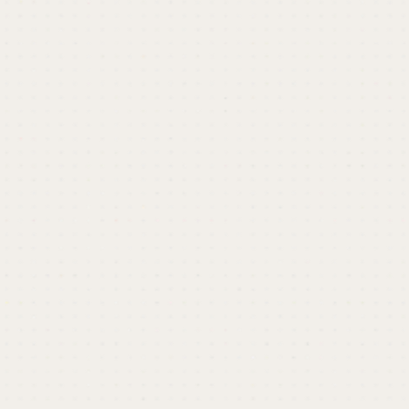
ビジネス成長のためのデザインなら、カロア
に
ビジネス向けのデザインパートナーとして、企画
や戦略からアウトプットまでトータルでサポート
いたします。社内にデザイナーがいない、もしく
は少なくてお困りの方、もっとデザインの価値を
上げたい方はぜひご検討ください。
関わったプロジェクトを見る
keyboard_arrow_right
資料をダウンロードする
keyboard_arrow_right
相談する
keyboard_arrow_right