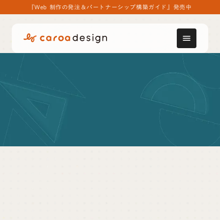
『Web 制作の発注＆パートナーシップ構築ガイド』発売中
menu
用語集
36協定
36協定(サブロクキョウテイ)
は、正式には「時間
外・休日労働に関する協定届」と呼ばれる協定のこ
とを指す。36協定は労働基準法第36条に基づく協定