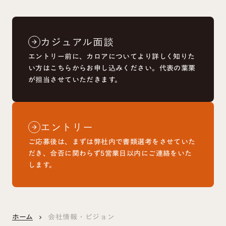
カジュアル面談
arrow_forward
エントリー前に、カロアについてより詳しく知りた
い方はこちらからお申し込みください。代表の葉栗
が担当させていただきます。
エントリー
arrow_forward
ご応募後は、まずは弊社内で書類選考をさせていた
だき、合否に関わらず5営業日以内にご連絡をいた
します。
ホーム
会社情報・ビジョン
keyboard_arrow_right