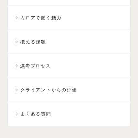
カロアで働く魅力
arrow_forward
抱える課題
arrow_forward
選考プロセス
arrow_forward
クライアントからの評価
arrow_forward
よくある質問
arrow_forward