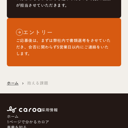
が担当させていただきます。
エントリー
arrow_forward
ご応募後は、まずは弊社内で書類選考をさせていた
だき、合否に関わらず5営業日以内にご連絡をいた
します。
ホーム
抱える課題
keyboard_arrow_right
採用情報
ホーム
1ページで分かるカロア
事業を知る