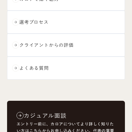
選考プロセス
arrow_forward
クライアントからの評価
arrow_forward
よくある質問
arrow_forward
カジュアル面談
arrow_forward
エントリー前に、カロアについてより詳しく知りた
い方はこちらからお申し込みください。代表の葉栗