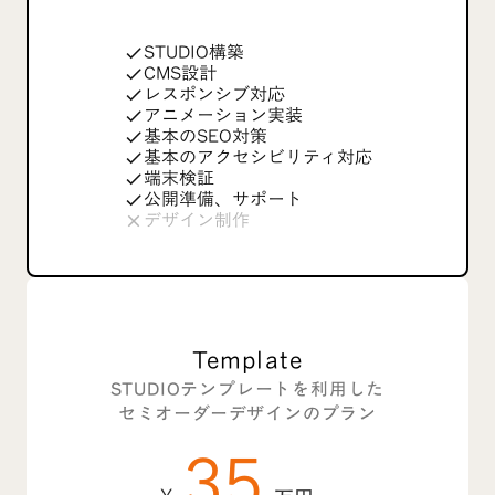
STUDIO構築
check
CMS設計
check
レスポンシブ対応
check
アニメーション実装
check
基本のSEO対策
check
基本のアクセシビリティ対応
check
端末検証
check
公開準備、サポート
check
デザイン制作
close
Template
STUDIOテンプレートを利用した
セミオーダーデザインのプラン
35