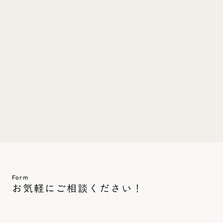
フルスクラッチとは違い、パララックスなど細かいデザイン
の再現ができないこともありますが、代わりの方法をご提案
Q. セキュリティ対策は？
remove
add
させていただきます。
STUDIOが。詳しくは
STUDIOのヘルプページ
をご参照くだ
さい。
Q. 今後は自社で構築したいのですが、サポートし
remove
add
てもらえますか？
はい。caroaではWebサイトの運用を内製化いただくための
STUDIO構築支援プランもご用意しております。
Form
お気軽にご相談ください！
※現在多くの企業様にお問い合わせいただいているため、お待たせしてし