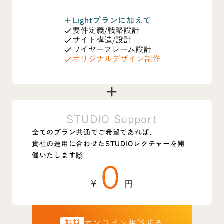
Lightプランに加えて
add
要件定義/戦略設計
check
サイト構造/設計
check
ワイヤーフレーム設計
check
オリジナルデザイン制作
check
add
STUDIO Support
全てのプラン共通でご希望であれば、
貴社の運用に合わせたSTUDIOレクチャーを開
0
催いたします🙌
¥
円
無料
オンライン相談する