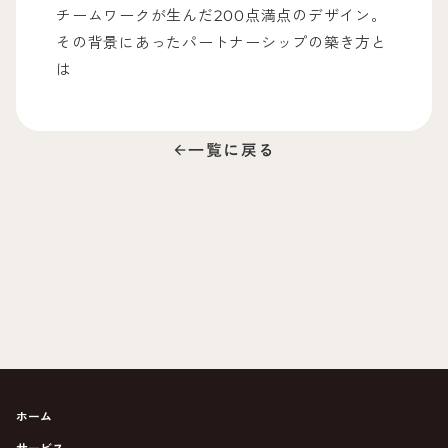
チームワークが生んだ200点満点のデザイン。
その背景にあったパートナーシップの築き方と
は
一覧に戻る
arrow_back
ホーム