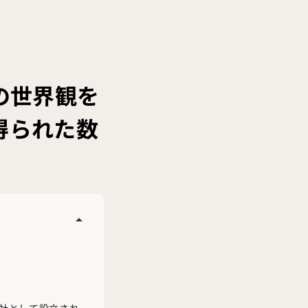
の世界観を
得られた数
arrow_drop_up
会社として設立され