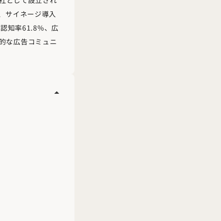
し、サイネージ導入
認知率61.8%、広
果的な広告コミュニ
arrow_drop_up