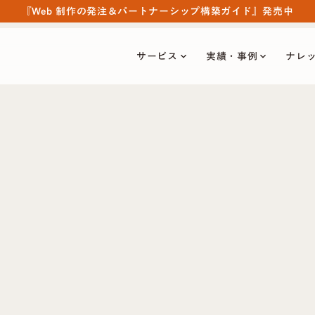
『Web 制作の発注＆パートナーシップ構築ガイド』発売中
サービス
実績・事例
ナレ
keyboard_arrow_down
keyboard_arrow_down