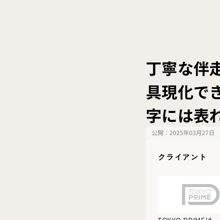
丁寧な伴
具現化で
字には表
公開：
2025年03月27日
クライアント
TOKYO PRI