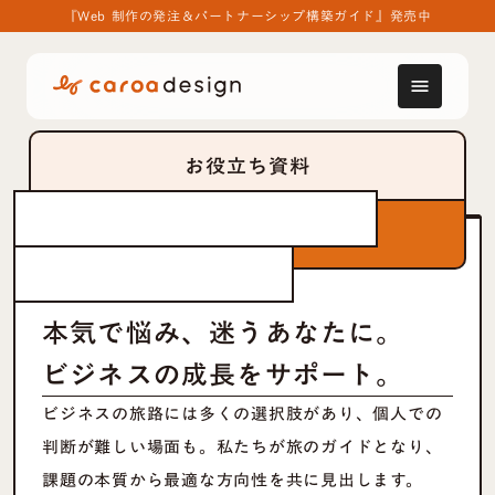
『Web 制作の発注＆パートナーシップ構築ガイド』発売中
menu
お役立ち資料
ビジネス
あなたの
旅路
をガイド
する
まずは相談する
デザインパートナー
愛
をもって挑み、
本気で悩み、迷うあなたに。
ビジネスの成長をサポート。
ビジネスの旅路には多くの選択肢があり、個人での
判断が難しい場面も。私たちが旅のガイドとなり、
課題の本質から最適な方向性を共に見出します。