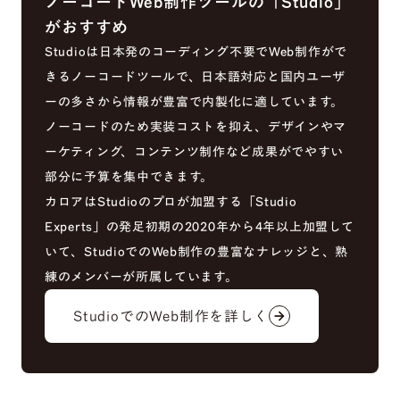
ノーコードWeb制作ツールの「Studio」
がおすすめ
Studioは日本発のコーディング不要でWeb制作がで
きるノーコードツールで、日本語対応と国内ユーザ
ーの多さから情報が豊富で内製化に適しています。
ノーコードのため実装コストを抑え、デザインやマ
ーケティング、コンテンツ制作など成果がでやすい
部分に予算を集中できます。
カロアはStudioのプロが加盟する「Studio
Experts」の発足初期の2020年から4年以上加盟して
いて、StudioでのWeb制作の豊富なナレッジと、熟
練のメンバーが所属しています。
StudioでのWeb制作を詳しく
arrow_forward
arrow_forward