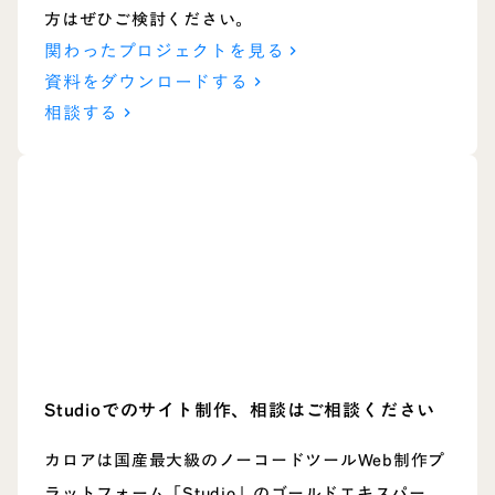
方はぜひご検討ください。
関わったプロジェクトを見る
keyboard_arrow_right
資料をダウンロードする
keyboard_arrow_right
相談する
keyboard_arrow_right
Studioでのサイト制作、
相談はご相談ください
カロアは国産最大級のノーコードツールWeb制作プ
ラットフォーム「Studio」のゴールドエキスパー